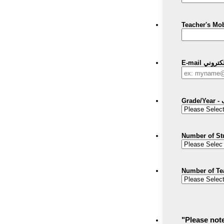
E-mail روني
G
"Please note t