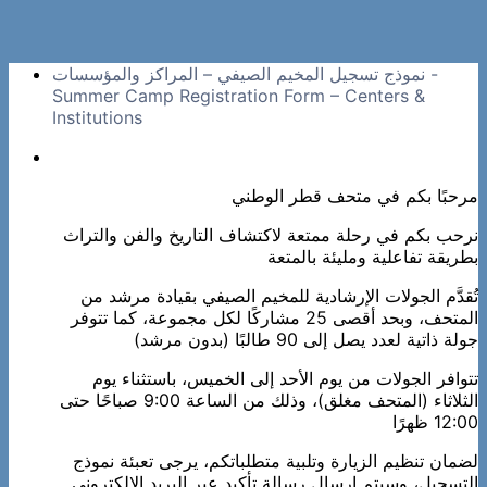
نموذج تسجيل المخيم الصيفي – المراكز والمؤسسات -
Summer Camp Registration Form – Centers &
Institutions
مرحبًا بكم في متحف قطر الوطني
نرحب بكم في رحلة ممتعة لاكتشاف التاريخ والفن والتراث
بطريقة تفاعلية ومليئة بالمتعة
تُقدَّم الجولات الإرشادية للمخيم الصيفي بقيادة مرشد من
المتحف، وبحد أقصى 25 مشاركًا لكل مجموعة، كما تتوفر
جولة ذاتية لعدد يصل إلى 90 طالبًا (بدون مرشد)
تتوافر الجولات من يوم الأحد إلى الخميس، باستثناء يوم
الثلاثاء (المتحف مغلق)، وذلك من الساعة 9:00 صباحًا حتى
12:00 ظهرًا
لضمان تنظيم الزيارة وتلبية متطلباتكم، يرجى تعبئة نموذج
التسجيل، وسيتم إرسال رسالة تأكيد عبر البريد الإلكتروني